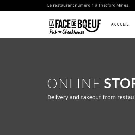
Skip
Le restaurant numéro 1 à Thetford Mines.
to
content
ACCUEIL
ONLINE
STO
Delivery and takeout from restau