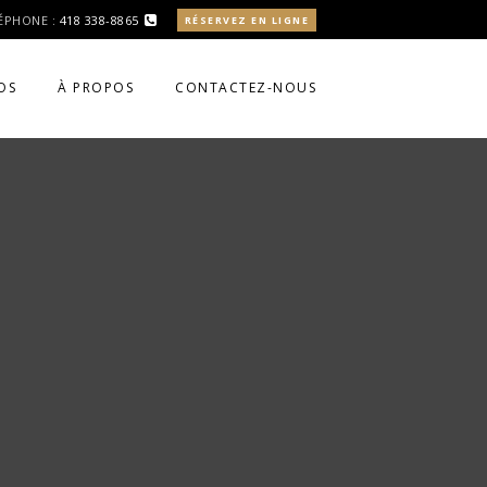
ÉPHONE :
418 338-8865
RÉSERVEZ EN LIGNE
OS
À PROPOS
CONTACTEZ-NOUS