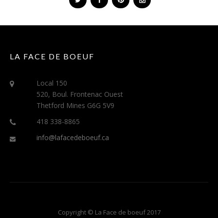
LA FACE DE BOEUF
Local 150
520, Boul. Frontenac Ouest
Thetford Mines G6G 5V9
418 338-8865
info@lafacedeboeuf.ca
Copyright © La Face de boeuf 2017