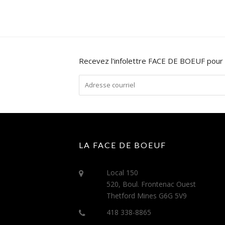
Recevez l'infolettre FACE DE BOEUF pour
LA FACE DE BOEUF
Local 150
520, Boul. Frontenac Ouest
Thetford Mines G6G 5V9
418 338-8865