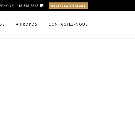
ÉPHONE :
418 338-8865
RÉSERVEZ EN LIGNE
OS
À PROPOS
CONTACTEZ-NOUS