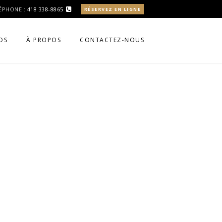
ÉPHONE :
418 338-8865
RÉSERVEZ EN LIGNE
OS
À PROPOS
CONTACTEZ-NOUS