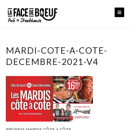
Skip
to
content
MARDI-COTE-A-COTE-
DECEMBRE-2021-V4
PROMOS MARDIS CÔTE à CÔTE