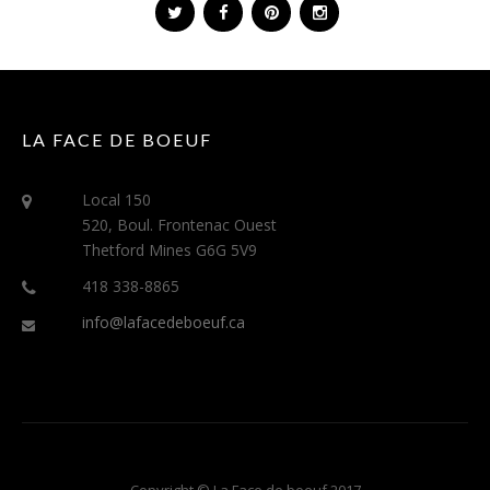
LA FACE DE BOEUF
Local 150
520, Boul. Frontenac Ouest
Thetford Mines G6G 5V9
418 338-8865
info@lafacedeboeuf.ca