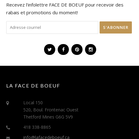
Recevez l'infolettre FACE DE BOEUF pour recevoir des
rabais et promotions du moment!
LA FACE DE BOEUF
Local 150
520, Boul. Frontenac Ouest
Thetford Mines G6G 5V9
418 338-8865
info@lafacedeboeuf.ca